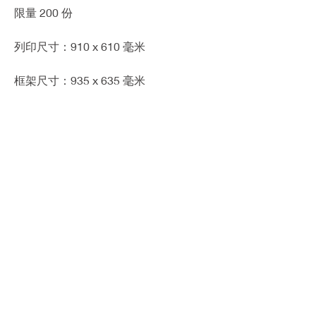
限量 200 份
列印尺寸：910 x 610 毫米
框架尺寸：935 x 635 毫米
附有藝術家簽名
版權所有 © 2026 ALEX LEUNG
網站使用條款
私隱政策聲明
Alex Leung | 梁兆康
Hong Kong contemporary artist | 香港當代藝術