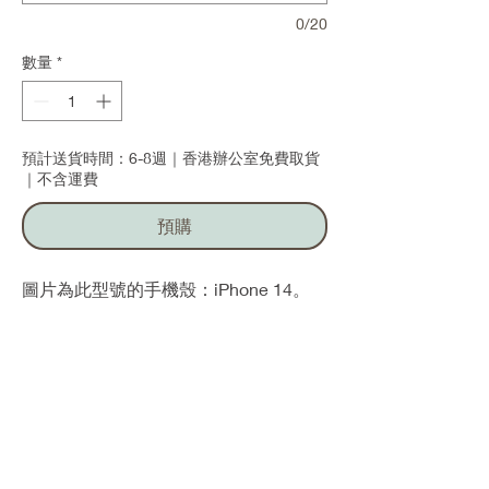
0/20
數量
*
預計送貨時間：6-8週｜香港辦公室免費取貨
｜不含運費
預購
圖片為此型號的手機殼：iPhone 14。
材質
矽膠（其他顏色）/熱塑性聚氨酯（透明）
退貨和退款
由於預購及客製化產品的特性，我們不接